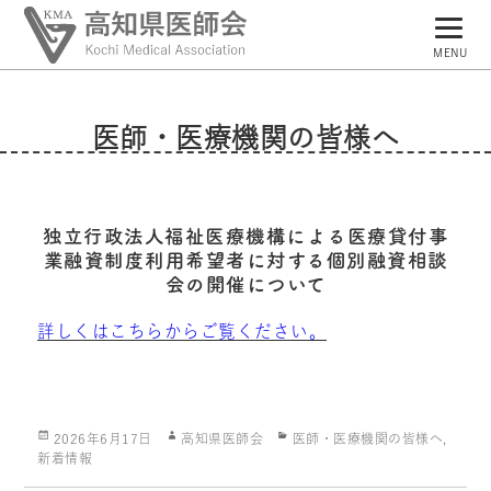
MENU
トップページ
医師・医療機関の皆様へ
高知県医師会について
県民の皆様へ
独立行政法人福祉医療機構による医療貸付事
医師・医療機関の皆様へ
業融資制度利用希望者に対する個別融資相談
会の開催について
会員専用ページ
詳しくはこちらからご覧ください。
Posted
Author
Categories
2026年6月17日
高知県医師会
医師・医療機関の皆様へ
,
on
新着情報