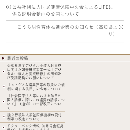
公益社団法人国民健康保険中央会によるLIFEに
係る説明会動画の公開について
こうち男性育休推進企業のお知らせ（高知県よ
り）
最近の投稿
令和８年度デジタル中核人材養成
に向けた調査研究事業一式「デジ
タル中核人材養成研修」の周知及
び受講勧奨のお願いについて
「ヒトゲノム編集胚等の取扱いの規
制に関する法律」の公布について
「社会医療法人等における訪日外
国人診療に際しての経費の請求につ
いて」（通知）の一部改正につい
て
独立行政法人福祉医療機構の貸付
利率の改定について
ドクターバンク情報（8月号会報掲
載分）を掲載いたしました。