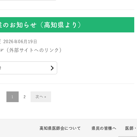
業のお知らせ（高知県より）
報
2026年06月19日
☞（外部サイトへのリンク）
む
1
2
次へ »
高知県医師会について
県民の皆様へ
医師