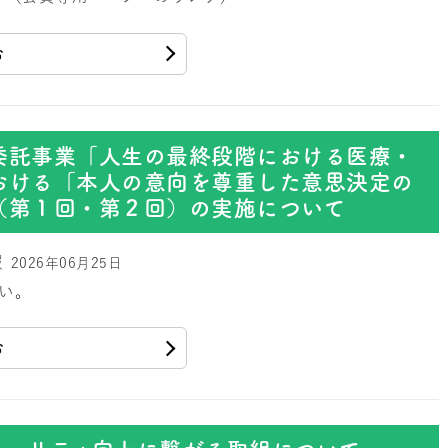
む
委託事業「人生の最終段階における医療・
おける「本人の意向を尊重した意思決定の
（第１回・第２回）の実施について
報
2026年06月25日
い。
む