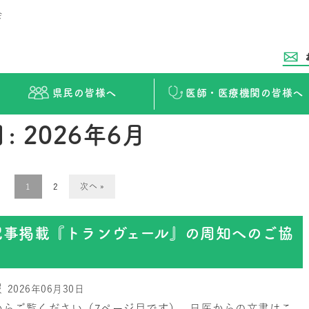
会
県民の皆様へ
医師・医療機関の皆様へ
月:
2026年6月
1
2
次へ »
記事掲載『トランヴェール』の周知へのご協
報
2026年06月30日
らご覧ください（7ページ目です） 日医からの文書はこ