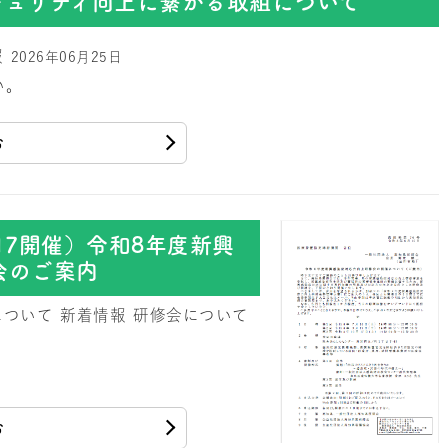
キュリティ向上に繋がる取組について
報
2026年06月25日
い。
む
10.17開催）令和8年度新興
会のご案内
について
新着情報
研修会について
む