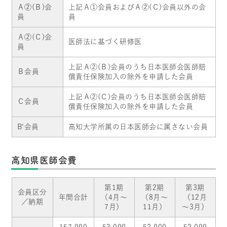
Ａ②(Ｂ)会
上記Ａ①会員およびＡ②(Ｃ)会員以外の会
員
員
Ａ②(Ｃ)会
医師法に基づく研修医
員
上記Ａ②(Ｂ)会員のうち日本医師会医師賠
Ｂ会員
償責任保険加入の除外を申請した会員
上記Ａ②(Ｃ)会員のうち日本医師会医師賠
Ｃ会員
償責任保険加入の除外を申請した会員
B‘会員
高知大学所属の日本医師会に属さない会員
高知県医師会費
第1期
第2期
第3期
会員区分
年間合計
（4月～
（8月～
（12月
／納期
7月）
11月）
～3月）
157,000
53,000
52,000
52,000