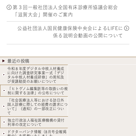
第３回一般社団法人全国有床診療所協議会総会
「滋賀大会」開催のご案内
公益社団法人国民健康保険中央会によるLIFEに
係る説明会動画の公開について
最近の投稿
令和８年度デジタル中核人材養成
に向けた調査研究事業一式「デジ
タル中核人材養成研修」の周知及
び受講勧奨のお願いについて
「ヒトゲノム編集胚等の取扱いの規
制に関する法律」の公布について
「社会医療法人等における訪日外
国人診療に際しての経費の請求につ
いて」（通知）の一部改正につい
て
独立行政法人福祉医療機構の貸付
利率の改定について
ドクターバンク情報（8月号会報掲
載分）を掲載いたしました。