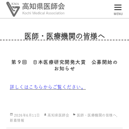
MENU
トップページ
医師・医療機関の皆様へ
高知県医師会について
県民の皆様へ
第９回 日本医療研究開発大賞 公募開始の
医師・医療機関の皆様へ
お知らせ
会員専用ページ
詳しくはこちらからご覧ください。
Posted
Author
Categories
2026年6月11日
高知県医師会
医師・医療機関の皆様へ
,
on
新着情報